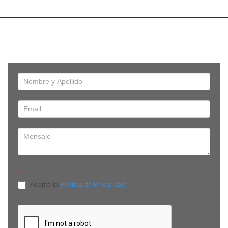
*
Acepto la
Política de Privacidad
Edificio Onix, Av. República de El Salvador E-910 y Av. De
Los Shyris, piso 8, oficina 8C. Quito, Pichincha - Ecuador