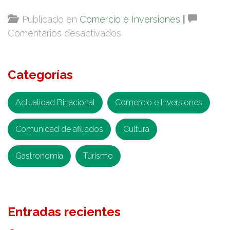
Publicado en
Comercio e Inversiones
|
en
Comentarios desactivados
Frontera
sur
Categorías
del
país,
polo
Actualidad Binacional
Comercio e Inversiones
de
Comunidad de afiliados
atracción
Cultura
de
Gastronomía
Turismo
inversiones:
Concanaco
Entradas recientes