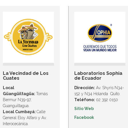
La Vecindad de Los
Laboratorios Sophia
Cuates
de Ecuador
Local
Dirección:
Av. Shyris N34-
Güangüiltagüa:
Tomás
152 y N34 Holanda Quito.
Bermur N39-97,
Teléfono:
02 392 0150
Guanguiltagua.
Sitio Web
Local Cumbayá:
Calle
Facebook
General Eloy Alfaro y Av.
Interocecánica.