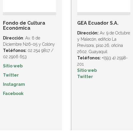
Fondo de Cultura
GEA Ecuador S.A.
Económica
Dirección:
Av. 9 de Octubre
Dirección
: Av. 6 de
y Malecón, edificio La
Diciembre N26-05 y Colóny
Previsora, piso 26, oficina
Teléfonos:
02 254 9817 /
2602. Guayaquil
02 2906 653
Teléfonos:
+(593 4) 2598-
201
Sitio web
Sitio web
Twitter
Twitter
Instagram
Facebook