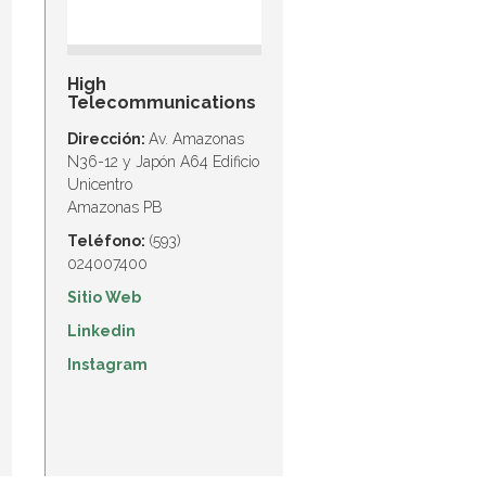
High
Telecommunications
Dirección:
Av. Amazonas
N36-12 y Japón A64 Edificio
Unicentro
Amazonas PB
T
eléfono:
(593)
024007400
Sitio Web
Linkedin
Instagram