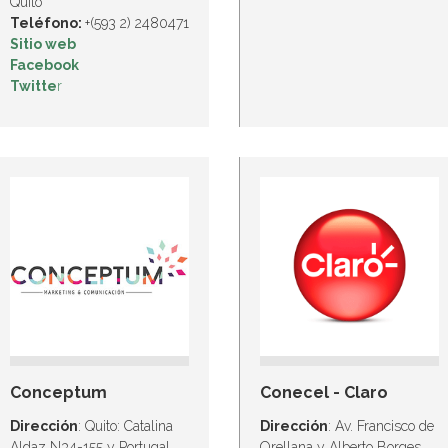
Quito
Teléfono:
+(593 2) 2480471
Sitio web
Facebook
Twitte
r
Conceptum
Conecel - Claro
Dirección
: Quito: Catalina
Dirección
: Av. Francisco de
Aldaz N34-155 y Portugal.
Orellana y Alberto Borges.