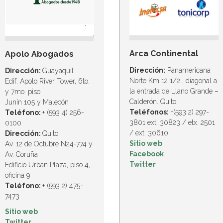
Arca Continental
Apolo Abogados
Dirección:
Panamericana
Dirección:
Guayaquil
Norte Km 12 1/2 , diagonal a
Edif. Apolo River Tower, 6to.
la entrada de Llano Grande –
y 7mo. piso
Calderón. Quito
Junín 105 y Malecón
Teléfonos:
+(593 2) 297-
Teléfono:
+ (593 4) 256-
3801 ext. 30823 / etx. 2501
0100
/ ext. 30610
Dirección:
Quito
Sitio web
Av. 12 de Octubre N24-774 y
Facebook
Av. Coruña
Twitter
Edificio Urban Plaza, piso 4,
oficina 9
Teléfono:
+ (593 2) 475-
7473
Sitio web
Twitter