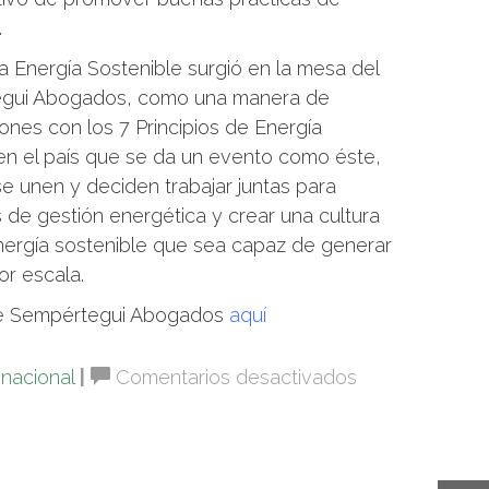
.
a Energía Sostenible surgió en la mesa del
tegui Abogados, como una manera de
nes con los 7 Principios de Energía
 en el país que se da un evento como éste,
se unen y deciden trabajar juntas para
 de gestión energética y crear una cultura
nergía sostenible que sea capaz de generar
or escala.
de Sempértegui Abogados
aquí
en
inacional
|
Comentarios desactivados
51
organizacione
ecuatorianas