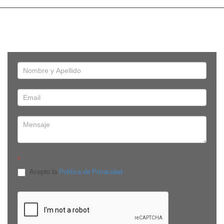
*
Acepto la
Política de Privacidad
Edificio Onix, Av. República de El Salvador E-910 y Av. De
Los Shyris, piso 8, oficina 8C. Quito, Pichincha - Ecuador