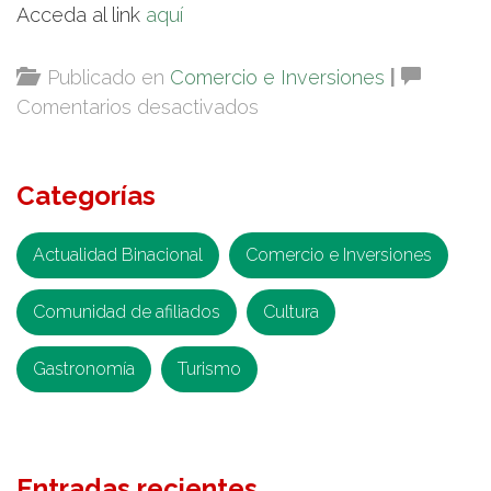
Acceda al link
aquí
Publicado en
Comercio e Inversiones
|
en
Comentarios desactivados
Aumentan
exportaciones
Categorías
mexicanas
de
oro
Actualidad Binacional
Comercio e Inversiones
en
Comunidad de afiliados
los
Cultura
primeros
Gastronomía
Turismo
cinco
meses
de
2018
Entradas recientes