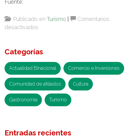
Fuente:
Publicado en
Turismo
|
Comentarios
en
desactivados
Cenote
Dos
Categorías
Ojos
–
Quintana
Actualidad Binacional
Comercio e Inversiones
Roo,
Comunidad de afiliados
México
Cultura
Gastronomía
Turismo
Entradas recientes