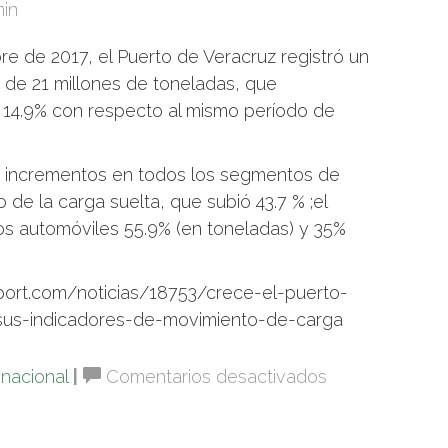
in
e de 2017, el Puerto de Veracruz registró un
 de 21 millones de toneladas, que
 14.9% con respecto al mismo período de
ró incrementos en todos los segmentos de
de la carga suelta, que subió 43.7 % ;el
 los automóviles 55.9% (en toneladas) y 35%
port.com/noticias/18753/crece-el-puerto-
sus-indicadores-de-movimiento-de-carga
en
inacional
|
Comentarios desactivados
Crece
el