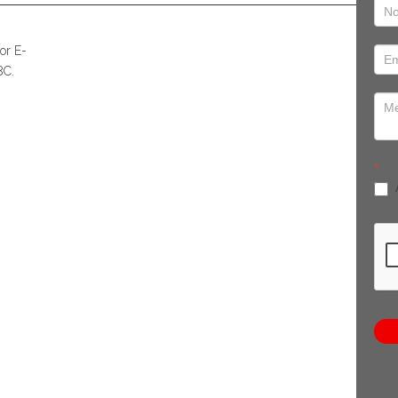
or E-
8C.
*
A