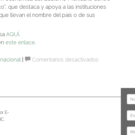
”, que destaca y apoya a las instituciones
que llevan el nombre del país o de sus
nsa
AQUÍ
.
 en
este enlace
.
en
inacional
|
Comentarios desactivados
Exitosa
agenda
de
trabajo
en
la
or E-
ciudad
8C.
de
Guayaquil