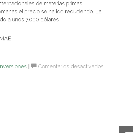
nternacionales de materias primas.
emanas el precio se ha ido reduciendo. La
do a unos 7.000 dólares.
AMAE
en
Inversiones
|
Comentarios desactivados
Las
exportacion
de
cacao
ecuatoriano
subieron
145
%