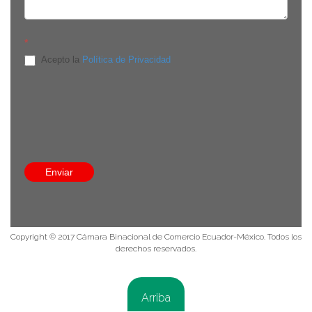
*
Acepto la
Política de Privacidad
Edificio Onix, Av. República de El Salvador E-910 y Av. De
Los Shyris, piso 8, oficina 8C. Quito, Pichincha - Ecuador
8:30 a 13:30 / 14:30 a 18:00
(593-9) 9384 3524
info@comecuamex.com
Enviar
Política de privacidad
Copyright © 2017 Cámara Binacional de Comercio Ecuador-México. Todos los
derechos reservados.
Arriba