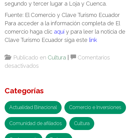
segundo y tercer lugar a Loja y Cuenca.
Fuente: El Comercio y Clave Turismo Ecuador
Para acceder a la información completa de El
comercio haga clic
aquí
y para leer la noticia de
Clave Turismo Ecuador siga este
link
Publicado en
Cultura
|
Comentarios
en
desactivados
Manta,
una
Categorías
de
las
ciudades
Actualidad Binacional
Comercio e Inversiones
más
Comunidad de afiliados
desarrolladas
Cultura
del