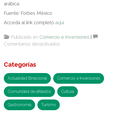
arábica.
Fuente: Forbes México
Acceda al link completo
aquí
Publicado en
Comercio e Inversiones
|
en
Comentarios desactivados
Nestlé
invierte
Categorías
200
millones
de
Actualidad Binacional
Comercio e Inversiones
pesos
Comunidad de afiliados
en
Cultura
producción
Gastronomía
Turismo
de
café