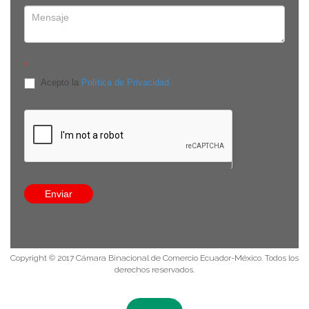
*
Acepto la
Política de Privacidad
Edificio Onix, Av. República de El Salvador E-910 y Av. De
Los Shyris, piso 8, oficina 8C. Quito, Pichincha - Ecuador
8:30 a 13:30 / 14:30 a 18:00
(593-9) 9384 3524
info@comecuamex.com
Enviar
Política de privacidad
Copyright © 2017 Cámara Binacional de Comercio Ecuador-México. Todos los
derechos reservados.