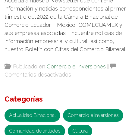
Acceda a nuestro Newsletter que contiene
información y noticias correspondientes al primer
trimestre del 2022 de la Cámara Binacional de
Comercio Ecuador – México, COMECUAMEX y
sus empresas asociadas. Encuentre noticias de
información empresarial y cultural, así como,
nuestro Boletín con Cifras del Comercio Bilateral .
Publicado en
Comercio e Inversiones
|
en
Comentarios desactivados
Newsletter
Primer
Categorías
Trimestre
del
2022
Actualidad Binacional
Comercio e Inversiones
Comunidad de afiliados
Cultura