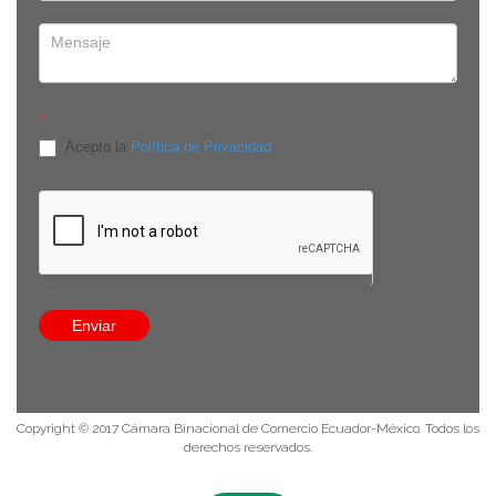
*
Acepto la
Política de Privacidad
Edificio Onix, Av. República de El Salvador E-910 y Av. De
Los Shyris, piso 8, oficina 8C. Quito, Pichincha - Ecuador
8:30 a 13:30 / 14:30 a 18:00
(593-9) 9384 3524
info@comecuamex.com
Enviar
Política de privacidad
Copyright © 2017 Cámara Binacional de Comercio Ecuador-México. Todos los
derechos reservados.