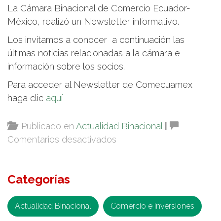
La Cámara Binacional de Comercio Ecuador-
México, realizó un Newsletter informativo.
Los invitamos a conocer a continuación las
últimas noticias relacionadas a la cámara e
información sobre los socios.
Para acceder al Newsletter de Comecuamex
haga clic
aquí
Publicado en
Actualidad Binacional
|
en
Comentarios desactivados
Newsletter
sobre
Categorías
cultura,
noticias
y
Actualidad Binacional
Comercio e Inversiones
socios