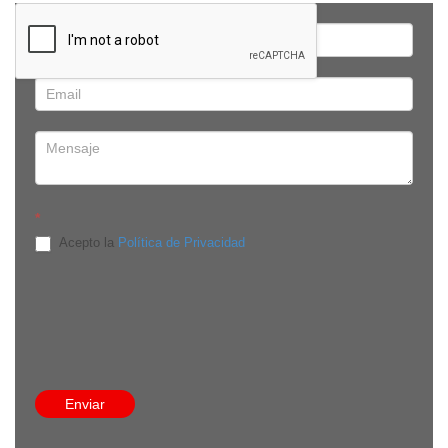
*
Acepto la
Política de Privacidad
Edificio Onix, Av. República de El Salvador E-910 y Av. De
Los Shyris, piso 8, oficina 8C. Quito, Pichincha - Ecuador
8:30 a 13:30 / 14:30 a 18:00
(593-9) 9384 3524
info@comecuamex.com
Enviar