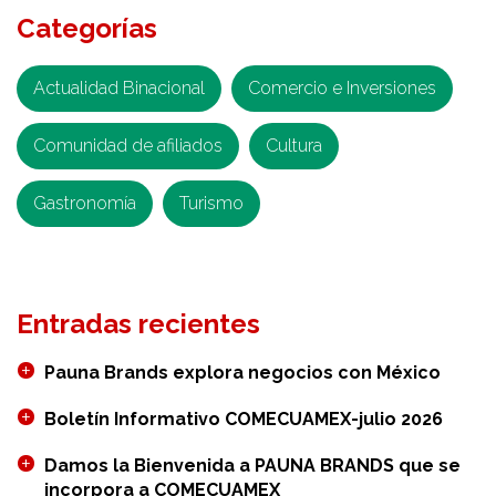
Categorías
Diario
Expreso
–
Actualidad Binacional
Comercio e Inversiones
Acuerdo
Comunidad de afiliados
Comercial
Cultura
Gastronomía
Turismo
Entradas recientes
Pauna Brands explora negocios con México
Boletín Informativo COMECUAMEX-julio 2026
Damos la Bienvenida a PAUNA BRANDS que se
incorpora a COMECUAMEX