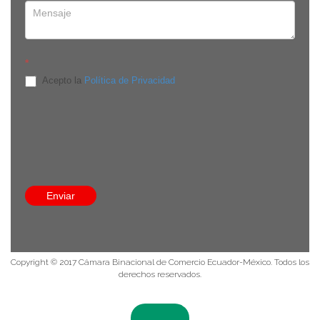
*
Acepto la
Política de Privacidad
Edificio Onix, Av. República de El Salvador E-910 y Av. De
Los Shyris, piso 8, oficina 8C. Quito, Pichincha - Ecuador
8:30 a 13:30 / 14:30 a 18:00
(593-9) 9384 3524
info@comecuamex.com
Enviar
Política de privacidad
Copyright © 2017 Cámara Binacional de Comercio Ecuador-México. Todos los
derechos reservados.