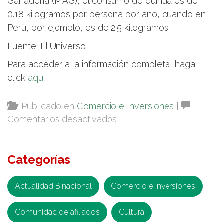
Ganadería (MAG), el consumo de quinua es de
0.18 kilogramos por persona por año, cuando en
Perú, por ejemplo, es de 2.5 kilogramos.
Fuente: El Universo
Para acceder a la información completa, haga
click
aqui
Publicado en
Comercio e Inversiones
|
en
Comentarios desactivados
Por
primera
Categorías
vez
quinua
ecuatoriana
Actualidad Binacional
Comercio e Inversiones
entrará
Comunidad de afiliados
al
Cultura