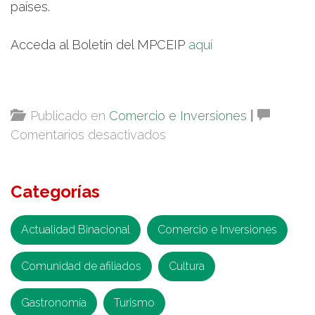
países.
Acceda al Boletín del MPCEIP
aquí
Publicado en
Comercio e Inversiones
|
en
Comentarios desactivados
Relación
comercial
Categorías
bilateral-
diciembre
2021
Actualidad Binacional
Comercio e Inversiones
Comunidad de afiliados
Cultura
Gastronomía
Turismo