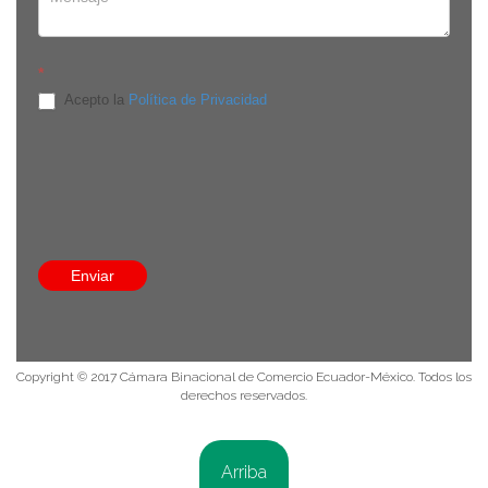
*
Acepto la
Política de Privacidad
Edificio Onix, Av. República de El Salvador E-910 y Av. De
Los Shyris, piso 8, oficina 8C. Quito, Pichincha - Ecuador
8:30 a 13:30 / 14:30 a 18:00
(593-9) 9384 3524
info@comecuamex.com
Enviar
Política de privacidad
Copyright © 2017 Cámara Binacional de Comercio Ecuador-México. Todos los
derechos reservados.
Arriba