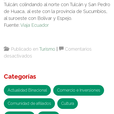
Tulcán; colindando al norte con Tulcán y San Pedro
de Huaca, al este con la provincia de Sucumbíos,
al suroeste con Bolívar y Espejo.
Fuente:
Viaja Ecuador
Publicado en
Turismo
|
Comentarios
en
desactivados
San
Gabriel,
Categorías
Ciudad
de
la
Actualidad Binacional
Comercio e Inversiones
Eterna
Comunidad de afiliados
Primavera
Cultura