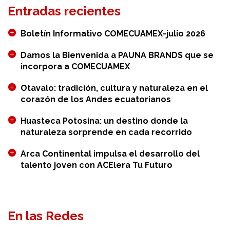
Entradas recientes
del
plástico
Boletín Informativo COMECUAMEX-julio 2026
y
de
Damos la Bienvenida a PAUNA BRANDS que se
incorpora a COMECUAMEX
la
transformación
Otavalo: tradición, cultura y naturaleza en el
digital
corazón de los Andes ecuatorianos
de
Huasteca Potosina: un destino donde la
Guayaquil
naturaleza sorprende en cada recorrido
Arca Continental impulsa el desarrollo del
talento joven con ACElera Tu Futuro
En las Redes