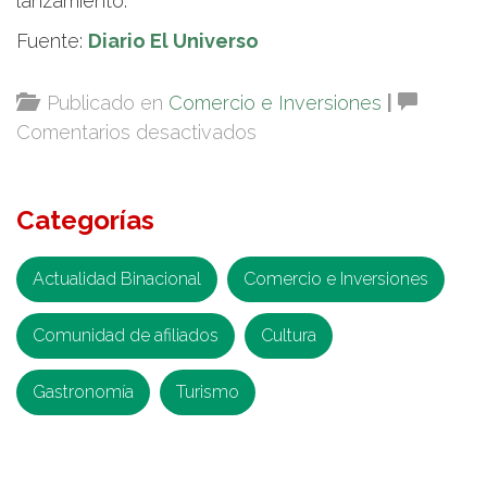
lanzamiento.
Fuente:
Diario El Universo
Publicado en
Comercio e Inversiones
|
en
Comentarios desactivados
Tres
clúster
Categorías
ya
fueron
lanzados
Actualidad Binacional
Comercio e Inversiones
en
Comunidad de afiliados
2023:
Cultura
el
Gastronomía
Turismo
de
la
industria
forestal,