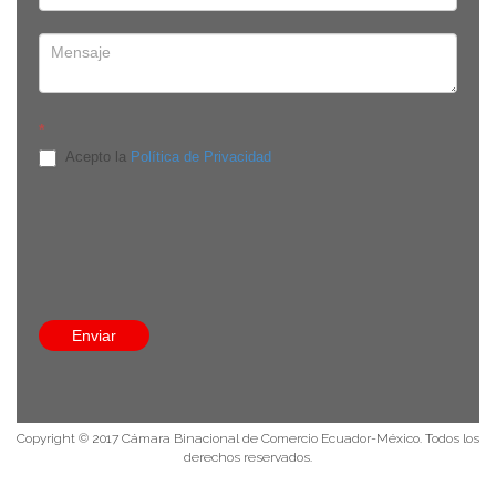
*
Acepto la
Política de Privacidad
Edificio Onix, Av. República de El Salvador E-910 y Av. De
Los Shyris, piso 8, oficina 8C. Quito, Pichincha - Ecuador
8:30 a 13:30 / 14:30 a 18:00
(593-9) 9384 3524
info@comecuamex.com
Enviar
Política de privacidad
Copyright © 2017 Cámara Binacional de Comercio Ecuador-México. Todos los
derechos reservados.