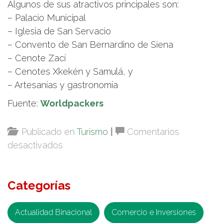
Algunos de sus atractivos principales son:
– Palacio Municipal
– Iglesia de San Servacio
– Convento de San Bernardino de Siena
– Cenote Zací
– Cenotes Xkekén y Samulá, y
– Artesanías y gastronomía
Fuente:
Worldpackers
Publicado en
Turismo
|
Comentarios
en
desactivados
Valladolid,
la
Categorías
Perla
del
Oriente
Actualidad Binacional
Comercio e Inversiones