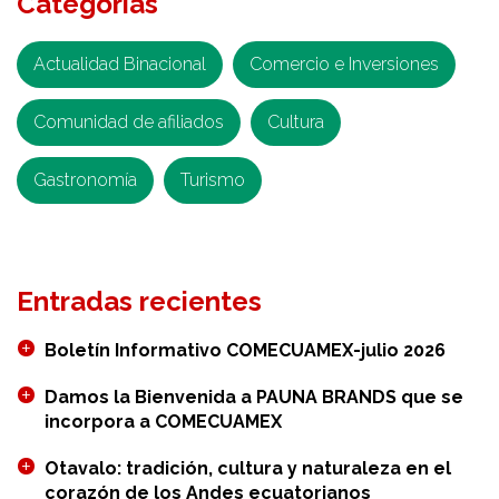
Categorías
el
contexto
político
Actualidad Binacional
Comercio e Inversiones
y
Comunidad de afiliados
económico
Cultura
del
Gastronomía
Turismo
Ecuador
Entradas recientes
Boletín Informativo COMECUAMEX-julio 2026
Damos la Bienvenida a PAUNA BRANDS que se
incorpora a COMECUAMEX
Otavalo: tradición, cultura y naturaleza en el
corazón de los Andes ecuatorianos