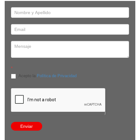
*
Acepto la
Política de Privacidad
Edificio Onix, Av. República de El Salvador E-910 y Av. De
Los Shyris, piso 8, oficina 8C. Quito, Pichincha - Ecuador
8:30 a 13:30 / 14:30 a 18:00
(593-9) 9384 3524
info@comecuamex.com
Enviar