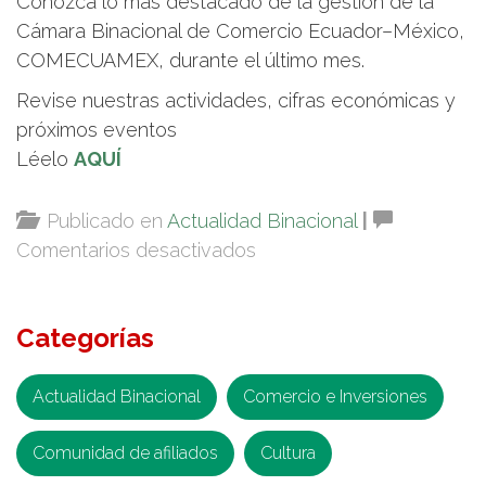
Conozca lo más destacado de la gestión de la
Cámara Binacional de Comercio Ecuador–México,
COMECUAMEX, durante el último mes.
Revise nuestras actividades, cifras económicas y
próximos eventos
Léelo
AQUÍ
Publicado en
Actualidad Binacional
|
en
Comentarios desactivados
Boletín
Informativo
Categorías
COMECUAMEX
septiembre
2025
Actualidad Binacional
Comercio e Inversiones
Comunidad de afiliados
Cultura