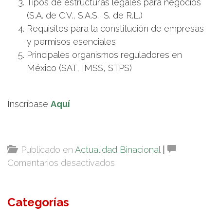
Tipos de estructuras legales para negocios
(S.A. de C.V., S.A.S., S. de R.L.)
Requisitos para la constitución de empresas
y permisos esenciales
Principales organismos reguladores en
México (SAT, IMSS, STPS)
Inscríbase
Aquí
Publicado en
Actualidad Binacional
|
en
Comentarios desactivados
Conferencia
virtual:
Categorías
Claves
para