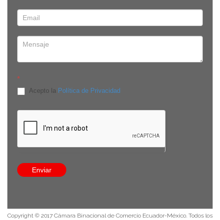
*
Acepto la
Política de Privacidad
Edificio Onix, Av. República de El Salvador E-910 y Av. De
Los Shyris, piso 8, oficina 8C. Quito, Pichincha - Ecuador
8:30 a 13:30 / 14:30 a 18:00
(593-9) 9384 3524
info@comecuamex.com
Enviar
Política de privacidad
Copyright © 2017 Cámara Binacional de Comercio Ecuador-México. Todos los