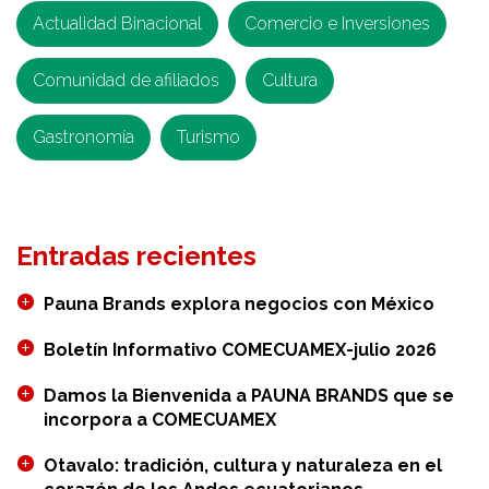
expansión
Actualidad Binacional
Comercio e Inversiones
en
Comunidad de afiliados
México
Cultura
Gastronomía
Turismo
Entradas recientes
Pauna Brands explora negocios con México
Boletín Informativo COMECUAMEX-julio 2026
Damos la Bienvenida a PAUNA BRANDS que se
incorpora a COMECUAMEX
Otavalo: tradición, cultura y naturaleza en el