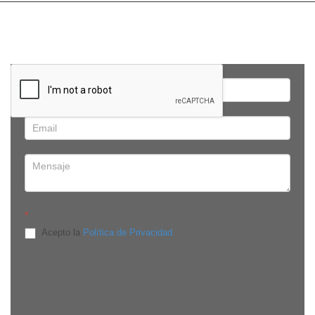
*
Acepto la
Política de Privacidad
Edificio Onix, Av. República de El Salvador E-910 y Av. De
Los Shyris, piso 8, oficina 8C. Quito, Pichincha - Ecuador
8:30 a 13:30 / 14:30 a 18:00