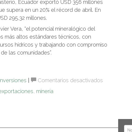
nisterio, Ecuador exportó USD 356 millones
ue supera en un 20% el récord de abril. En
SD 295,32 millones.
vier Vera, “el potencial mineralógico del
s más altos estándares técnicos, con
cursos hídricos y trabajando con compromiso
 de las comunidades”.
en
Inversiones
|
Comentarios desactivados
Ecuador
exportaciones
,
minería
espera
USD
2
673
millones