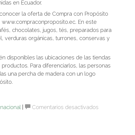
nidas en Ecuador.
conocer la oferta de Compra con Propósito
en www.compraconproposito.ec. En este
fés, chocolates, jugos, tés, preparados para
l, verduras orgánicas, turrones, conservas y
én disponibles las ubicaciones de las tiendas
productos. Para diferenciarlos, las personas
endas una percha de madera con un logo
sito.
en
inacional
|
Comentarios desactivados
Emprendedor
de
Ecuador