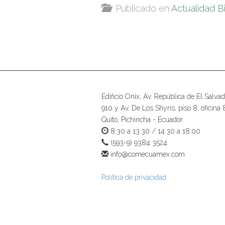
Publicado en
Actualidad B
Edificio Onix, Av. República de El Salvad
910 y Av. De Los Shyris, piso 8, oficina 
Quito, Pichincha - Ecuador
8:30 a 13:30 / 14:30 a 18:00
(593-9) 9384 3524
info@comecuamex.com
Política de privacidad