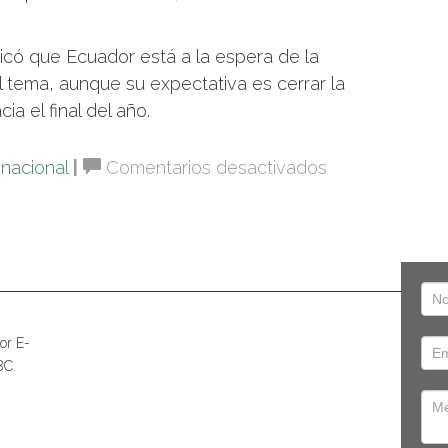
dicó que Ecuador está a la espera de la
 tema, aunque su expectativa es cerrar la
ia el final del año.
en
inacional
|
Comentarios desactivados
Negociación
del
Acuerdo
Comercial
Ecuador
–
or E-
México
8C.
en
compás
de