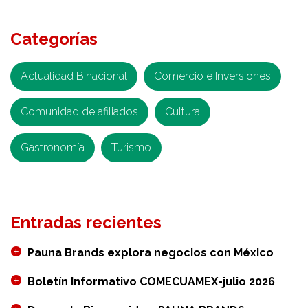
Personal
de
Categorías
Mabe
y
Bimbo
Actualidad Binacional
Comercio e Inversiones
fue
Comunidad de afiliados
atendido
Cultura
en
Gastronomía
Turismo
la
jornada
de
octubre
Entradas recientes
en
el
Pauna Brands explora negocios con México
Consulado
Móvil
Boletín Informativo COMECUAMEX-julio 2026
en