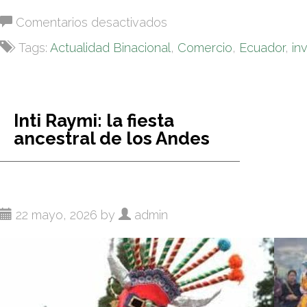
en
Comentarios desactivados
COMECUAMEX
Tags:
Actualidad Binacional
,
Comercio
,
Ecuador
,
in
presentó
su
Boletín
Informativo
Inti Raymi: la fiesta
de
ancestral de los Andes
mayo
de
2026
22 mayo, 2026 by
admin