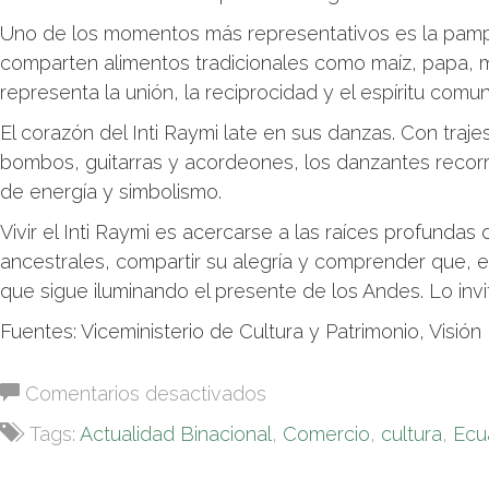
Uno de los momentos más representativos es la pam
comparten alimentos tradicionales como maíz, papa, m
representa la unión, la reciprocidad y el espíritu comu
El corazón del Inti Raymi late en sus danzas. Con traj
bombos, guitarras y acordeones, los danzantes recor
de energía y simbolismo.
Vivir el Inti Raymi es acercarse a las raíces profundas
ancestrales, compartir su alegría y comprender que, e
que sigue iluminando el presente de los Andes. Lo invi
Fuentes: Viceministerio de Cultura y Patrimonio, Visió
en
Comentarios desactivados
Inti
Tags:
Actualidad Binacional
,
Comercio
,
cultura
,
Ecu
Raymi:
la