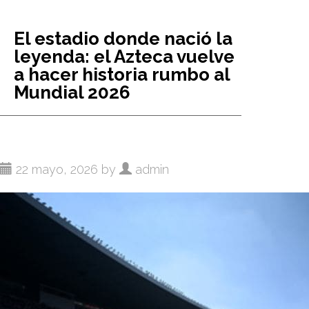
fiesta
ancestral
El estadio donde nació la
de
leyenda: el Azteca vuelve
los
a hacer historia rumbo al
Andes
Mundial 2026
22 mayo, 2026 by
admin