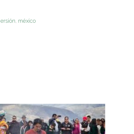
versión
,
méxico