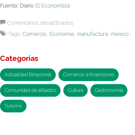
Fuente: Diario
El Economista
en
Comentarios desactivados
Economía
Tags:
Comercio
,
Economía
,
manufactura
,
méxico
mexicana
recobró
vigor
Categorías
al
inicio
Actualidad Binacional
Comercio e Inversiones
del
tercer
Comunidad de afiliados
Cultura
Gastronomía
trimestre:
IMEF
Turismo