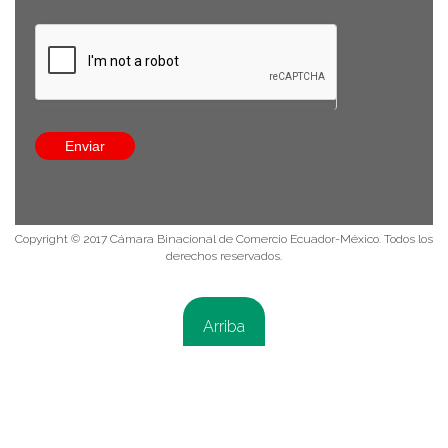
Edificio Onix, Av. República de El Salvador E-910 y Av. De
Los Shyris, piso 8, oficina 8C. Quito, Pichincha - Ecuador
8:30 a 13:30 / 14:30 a 18:00
(593-9) 9384 3524
info@comecuamex.com
Enviar
Política de privacidad
Copyright © 2017 Cámara Binacional de Comercio Ecuador-México. Todos los
derechos reservados.
Arriba